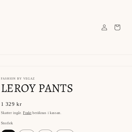
Logga
Varukorg
in
FASHION BY VEGAZ
LEROY PANTS
Ordinarie
1 329 kr
pris
Skatter ingår.
Frakt
beräknas i kassan.
Storlek