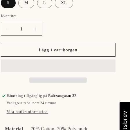
S
M
L
XL
Kvantitet
Minska
Öka
kvantitet
kvantitet
för
för
LEROY
LEROY
Lägg i varukorgen
PANTS
PANTS
Hämtning tillgänglig på
Baltzarsgatan 32
Vanligtvis redo inom 24 timmar
Visa butiksinformation
Material
70% Cotton, 30% Polyamide