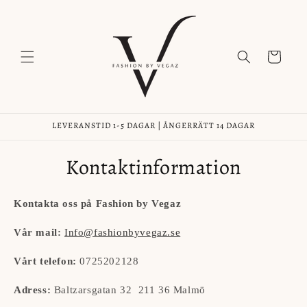
vidare
till
innehåll
Varukorg
LEVERANSTID 1-5 DAGAR | ÅNGERRÄTT 14 DAGAR
Kontaktinformation
Kontakta oss på Fashion by V
egaz
Vår
mail
:
Info@fashionbyvegaz.se
Vårt telefon
:
0725202128
Adress:
Baltzarsgatan
32 211
36 Malmö