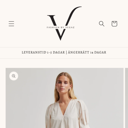
vidare
till
innehåll
Varukorg
LEVERANSTID 1-5 DAGAR | ÅNGERRÄTT 14 DAGAR
å vidare till
roduktinformation